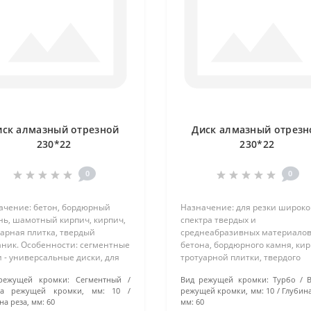
иск алмазный отрезной
Диск алмазный отрезн
230*22
230*22
0
0
ачение: бетон, бордюрный
Назначение: для резки широко
нь, шамотный кирпич, кирпич,
спектра твердых и
арная плитка, твердый
среднеабразивных материалов
аник. Особенности: сегментные
бетона, бордюрного камня, кир
 - универсальные диски, для
тротуарной плитки, твердого
кого спектра строительных
песчаника, гранита. Особеннос
режущей кромки:
Сегментный
Вид режущей кромки:
Турбо
т. Разделение режущей
диски с рифленой кромкой, им
та режущей кромки, мм:
10
режущей кромки, мм:
10
Глубина
рхности на сегменты дает
более чистый и аккуратный по
на реза, мм:
60
мм:
60
ожнос..
сравнению с сег..