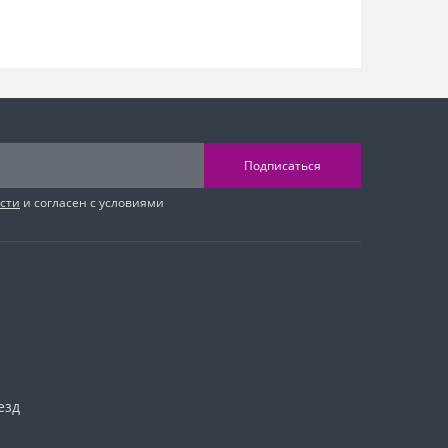
Подписаться
сти
и согласен с условиями
езд