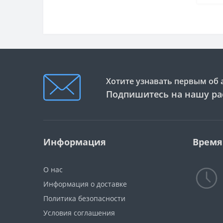
компрессионные фрезы со
стружколомом
Серия Т.С.Т. 403
Двухзаходные спиральные
твердосплавные фрезы. ( с
выбросом стружки вверх)
Хотите узнавать первым об 
Серия Т.С.Т. 406
Подпишитесь на нашу ра
Двухзаходные
твердосплавные прямые
фрезы со стружколомом
Информация
Время
Серия Т.С.Т. 408
Трехзаходные
твердосплавные прямые
О нас
фрезы
Информация о доставке
Серия Т.С.Т. 409
Политика безопасности
Трехзаходные
Условия соглашения
твердосплавные прямые