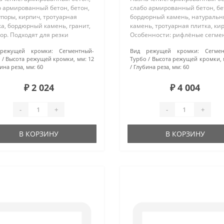
о армированный бетон, бетон,
слабо армированный бетон, бе
поры, кирпич, тротуарная
бордюрный камень, натураль
а, бордюрный камень, гранит,
камень, тротуарная плитка, ки
р. Подходят для резки
Особенности: рифлёные сегме
риалов повышенной
увеличенной высотой режуще
режущей кромки:
Сегментный-
Вид режущей кромки:
Сегме
ости. Особенности: турбо-
кромки обеспечивают высокую
о
Высота режущей кромки, мм:
12
Турбо
Высота режущей кромки, 
ентные диски произведены
скорость реза и высокий ресурс.
ина реза, мм:
60
Глубина реза, мм:
60
ом горяч..
₽ 2 024
₽ 4 004
-
+
-
+
В КОРЗИНУ
В КОРЗИНУ