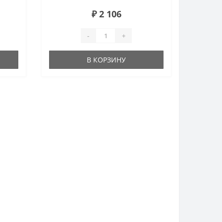
₽ 2 106
-
+
В КОРЗИНУ