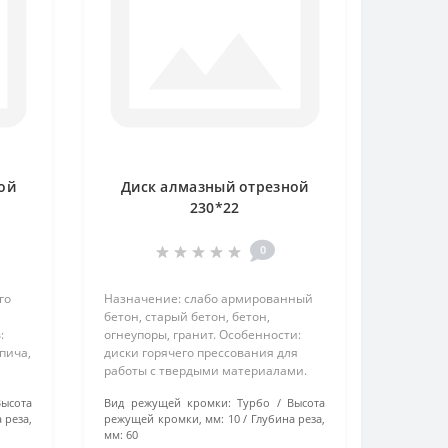
ой
Диск алмазный отрезной
230*22
0
го
Назначение: слабо армированный
бетон, старый бетон, бетон,
:
огнеупоры, гранит. Особенности:
пича,
диски горячего прессования для
работы с твердыми материалами.
ти:
Технология производства: Горячее
Высота
Вид режущей кромки:
Турбо
Высота
еют
прессование..
 реза,
режущей кромки, мм:
10
Глубина реза,
мм:
60