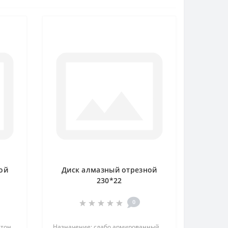
ой
Диск алмазный отрезной
230*22
0
тон,
Назначение: слабо армированный