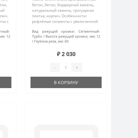
тон,
бетон, бетон, бордюрный камень,
ный
натуральный камень, тротуарная
рпич.
плитка, кирпич. Особенности:
нты с
рифлёные сегменты с увеличенной
й
высотой режущей кромки
нтный-
Вид режущей кромки:
Сегментный-
обеспечивают высокую скорость
мм:
12
Турбо
Высота режущей кромки, мм:
12
..
реза, перфорация корпуса
Глубина реза, мм:
60
способствует доп..
₽ 2 030
-
+
В КОРЗИНУ