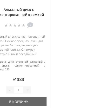
Алмазный диск с
ментированной кромкой
30х22.2 Универсальный
Flexione
0
зный диск с сегментированной
ой Flexione предназначен для
 резки бетона, черепицы и
уарной плитки. Он имеет
етр 230 мм и посадочный
тр 22,2 мм. Диск
иска:
диск отрезной алмазный
ентированный, содержит 18
диска:
сегментированный
ентов. Подходит для различных
тр:
230
 реза..
₽ 383
-
+
В КОРЗИНУ