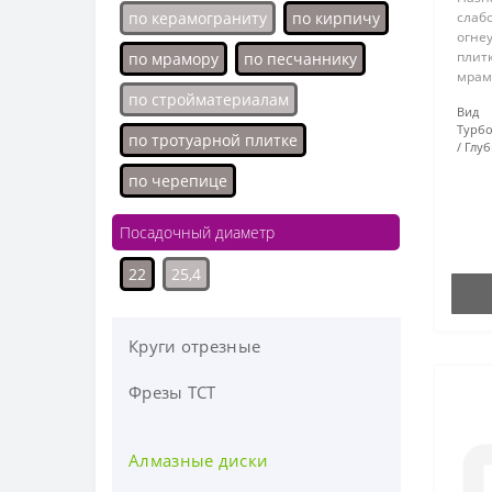
по керамограниту
по кирпичу
слаб
огнеу
плитк
по мрамору
по песчаннику
мрамо
мате
по стройматериалам
Вид 
тверд
Турб
сегм
по тротуарной плитке
Глуб
метод
по черепице
Посадочный диаметр
22
25,4
Круги отрезные
Фрезы ТСТ
Алмазные диски