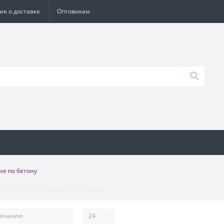
я о доставке
Оптовикам
е по бетону