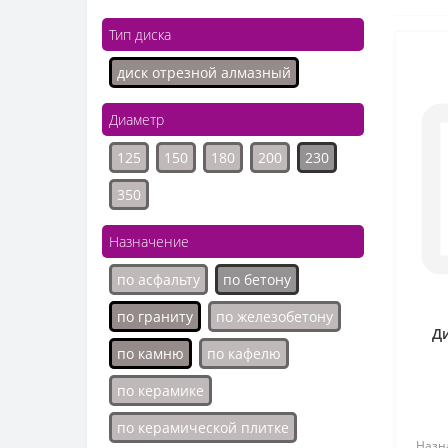
Тип диска
диск отрезной алмазный
Диаметр
125
150
180
200
230
350
Назначение
по асфальту
по бетону
по граниту
по железобетону
Д
по камню
по кафелю
по керамике
по керамической плитке
Назн