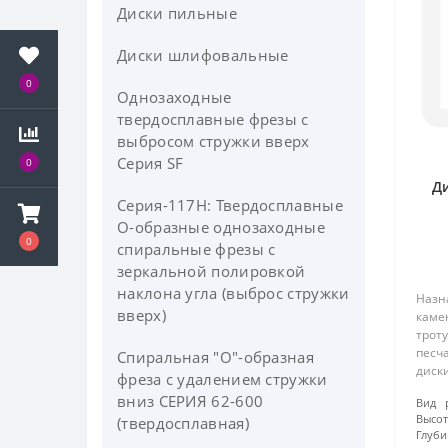
Диски пильные
Диски шлифовальные
0
Однозаходные
твердосплавные фрезы с
выбросом стружки вверх
Серия SF
0
Д
Серия-117H: Твердосплавные
О-образные однозаходные
0
спиральные фрезы c
зеркальной полировкой
наклона угла (выброс стружки
Назн
вверх)
каме
троту
песч
Спиральная "О"-образная
диски
фреза с удалением стружки
широ
вниз СЕРИЯ 62-600
Вид 
рабо
Высо
(твердосплавная)
пове
Глуби
возм