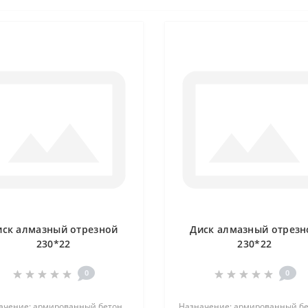
иск алмазный отрезной
Диск алмазный отрезн
230*22
230*22
0
0
ачение: армированный бетон,
Назначение: армированный бе