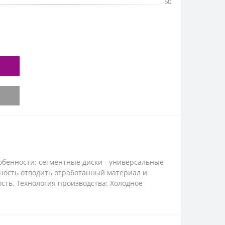
60
обенности: сегментные диски - универсальные
жность отводить отработанный материал и
ть. Технология производства: Холодное