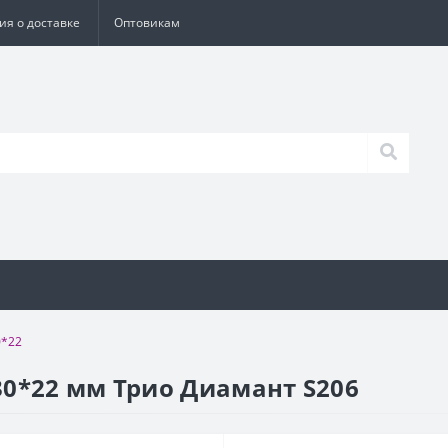
я о доставке
Оптовикам
0*22
0*22 мм Трио Диамант S206