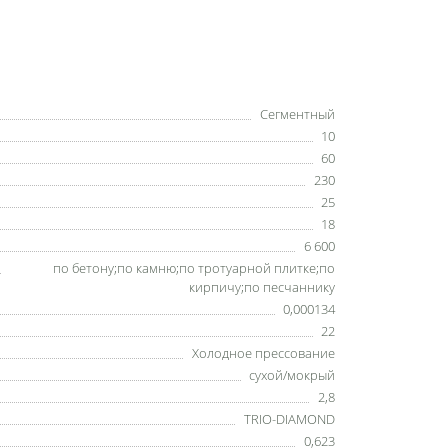
Сегментный
10
60
230
25
18
6 600
по бетону;по камню;по тротуарной плитке;по
кирпичу;по песчаннику
0,000134
22
Холодное прессование
сухой/мокрый
2,8
TRIO-DIAMOND
0,623