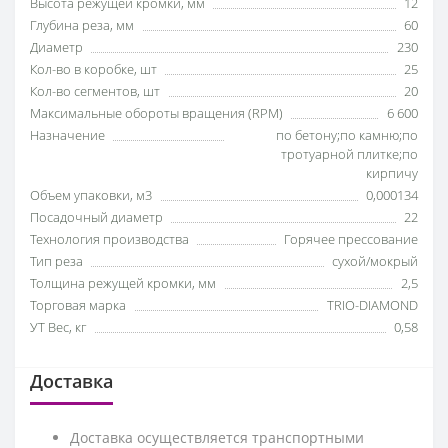
Высота режущей кромки, мм
12
Глубина реза, мм
60
Диаметр
230
Кол-во в коробке, шт
25
Кол-во сегментов, шт
20
Максимальные обороты вращения (RPM)
6 600
Назначение
по бетону;по камню;по
тротуарной плитке;по
кирпичу
Объем упаковки, м3
0,000134
Посадочный диаметр
22
Технология производства
Горячее прессование
Тип реза
сухой/мокрый
Толщина режущей кромки, мм
2,5
Торговая марка
TRIO-DIAMOND
УТ Вес, кг
0,58
Доставка
Доставка осуществляется транспортными