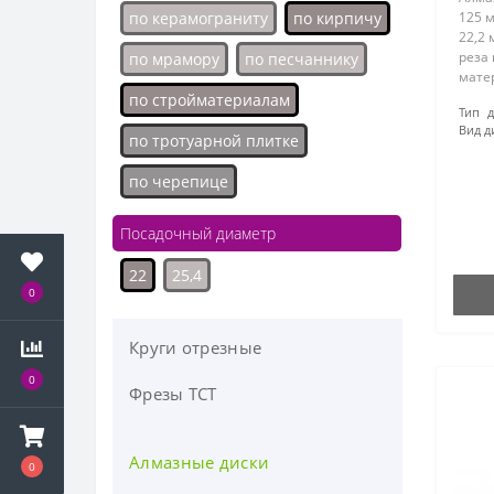
по керамограниту
по кирпичу
125 
22,2 
реза
по мрамору
по песчаннику
мате
череп
по стройматериалам
Тип д
плитк
Вид д
обес
по тротуарной плитке
эффек
по черепице
Посадочный диаметр
22
25,4
0
Круги отрезные
0
Фрезы ТСТ
Алмазные диски
0