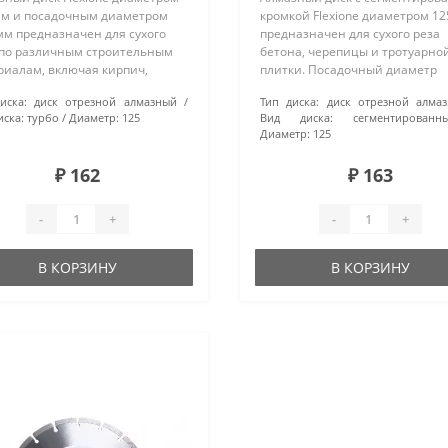
мм и посадочным диаметром
кромкой Flexione диаметром 1
мм предназначен для сухого
предназначен для сухого реза
 по различным строительным
бетона, черепицы и тротуарно
риалам, включая кирпич,
плитки. Посадочный диаметр
ицу, бетон и тротуарную
составляет 22,2 мм, а количест
иска:
диск отрезной алмазный
Тип диска:
диск отрезной алма
у. Турбо-вид диска
сегментов — 9. Этот универса
иска:
турбо
Диаметр:
125
Вид диска:
сегментированн
печивает высокую
диск подходит для различных за
Диаметр:
125
тивность и точнос..
₽ 162
₽ 163
-
+
-
+
В КОРЗИНУ
В КОРЗИНУ