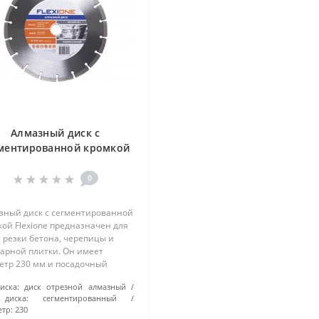
Алмазный диск с
ментированной кромкой
30х22.2 Универсальный
Flexione
0
зный диск с сегментированной
ой Flexione предназначен для
 резки бетона, черепицы и
уарной плитки. Он имеет
етр 230 мм и посадочный
тр 22,2 мм. Диск
иска:
диск отрезной алмазный
ентированный, содержит 18
диска:
сегментированный
ентов. Подходит для различных
тр:
230
 реза..