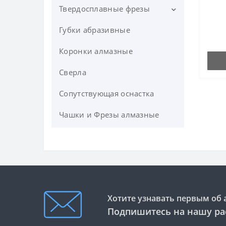
Твердосплавные фрезы
Губки абразивные
UNION TOOL .Однозаходные
твердосплавные фрезы с
Коронки алмазные
выбросом стружки вверх
Серия SF
Сверла
Короткая однозубая концевая
фреза для мягких металов
Сопутствующая оснастка
О-образная спиральная
Чашки и Фрезы алмазные
фреза (for Acrylic) СЕРИЯ 63-
500
Однозаходная «O»-образная
фреза с удалением стружки
вверх СЕРИЯ 63-700
(твердосплавная)
Хотите узнавать первым об 
Однозаходная «O»-образная
Подпишитесь на нашу ра
фреза с удалением стружки