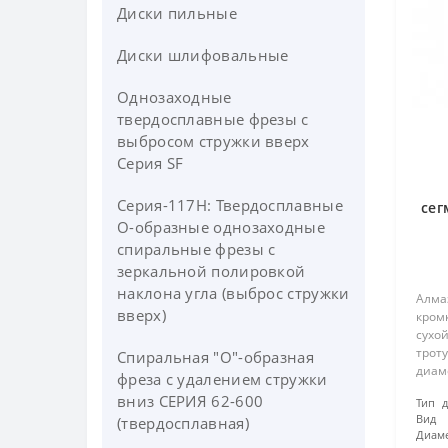
Диски пильные
Диски шлифовальные
Однозаходные
твердосплавные фрезы с
выбросом стружки вверх
Серия SF
Серия-117H: Твердосплавные
сег
О-образные однозаходные
2
спиральные фрезы c
зеркальной полировкой
наклона угла (выброс стружки
Алма
вверх)
кромк
сухой
трот
Спиральная "О"-образная
диам
фреза с удалением стружки
диаме
вниз СЕРИЯ 62-600
Тип д
сегм
Вид 
(твердосплавная)
сегм
Диаме
типов