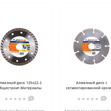
лмазный диск 125х22.2
Алмазный диск с
бщестроит.Материалы
сегментированной кро
Flexiоne
125х22.2 Универсальн
Flexiоne
0
0
зный диск Flexione диаметром
Алмазный диск с сегментиров