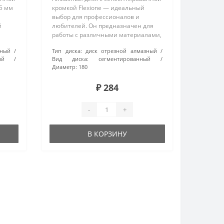
25 мм
кромкой Flexione — идеальный
выбор для профессионалов и
й
любителей. Он предназначен для
работы с различными материалами,
во
такими как бетон, черепица и
зный
Тип диска:
диск отрезной алмазный
льный
тротуарная плитка. Благодаря
ый
Вид диска:
сегментированный
..
диаметру 180 мм и посадочному
Диаметр:
180
диаметру ..
₽ 284
-
+
В КОРЗИНУ