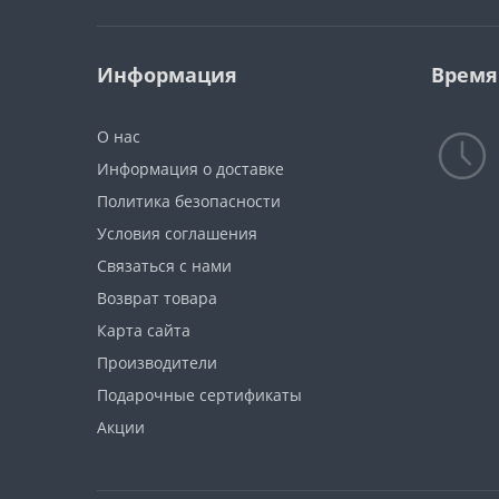
вниз СЕРИЯ 62-700
(твердосплавная)
Информация
Время
Однозаходная «О»-образная
прямая фреза СЕРИЯ 61-000
(твердосплавная)
О нас
Серия 122: Твердосплавные
Информация о доставке
двухзаходные фрезы KARCAN
Политика безопасности
Условия соглашения
Серия 13000: Спиральные
"О"-образные фрезы с
Связаться с нами
удалением стружки вверх
Возврат товара
(твердосплавные)
Карта сайта
Серия 258
Производители
TCT:Твердосплавные
Подарочные сертификаты
двухзаходные спиральные
компрессионные фрезы Z2+2
Акции
Серия Т.С.Т. 259
Двухзаходные