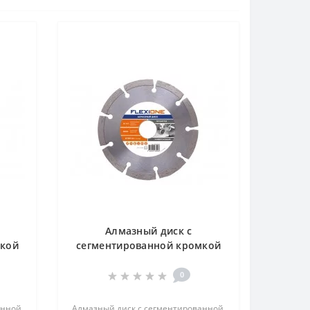
Алмазный диск с
мкой
сегментированной кромкой
ый
180х22.2 Универсальный
Flexione
0
анной
Алмазный диск с сегментированной