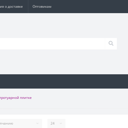
я о доставке
Оптовикам
тротуарной плитке