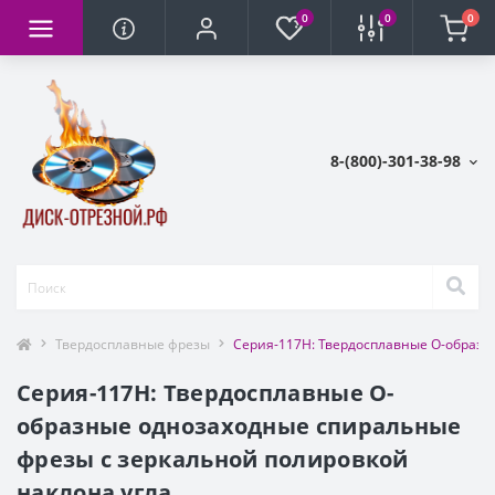
0
0
0
8-(800)-301-38-98
Твердосплавные фрезы
Серия-117H: Твердосплавные О-образн
Серия-117H: Твердосплавные О-
образные однозаходные спиральные
фрезы c зеркальной полировкой
наклона угла