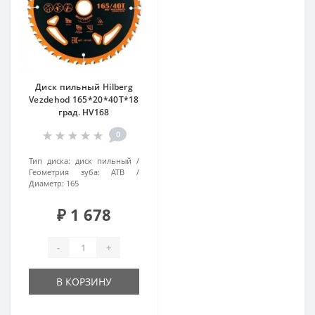
Диск пильный Hilberg
Vezdehod 165*20*40Т*18
град. HV168
0
Тип диска:
диск пильный
Геометрия зуба:
ATB
Диаметр:
165
₽ 1 678
-
+
В КОРЗИНУ