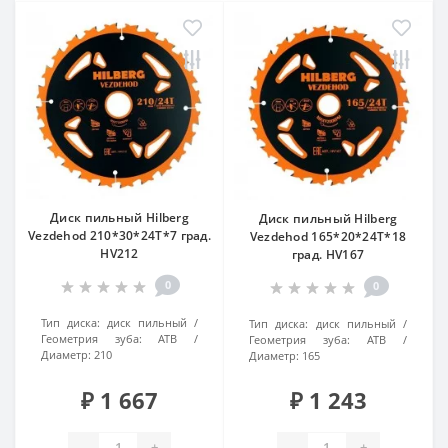
Диск пильный Hilberg
Диск пильный Hilberg
Vezdehod 210*30*24Т*7 град.
Vezdehod 165*20*24Т*18
HV212
град. HV167
0
0
Тип диска:
диск пильный
Тип диска:
диск пильный
Геометрия зуба:
ATB
Геометрия зуба:
ATB
Диаметр:
210
Диаметр:
165
₽ 1 667
₽ 1 243
-
+
-
+