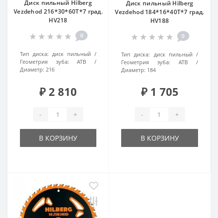
Диск пильный Hilberg
Диск пильный Hilberg
Vezdehod 216*30*60Т*7 град.
Vezdehod 184*16*40Т*7 град.
HV218
HV188
0
0
Тип диска:
диск пильный
Тип диска:
диск пильный
Геометрия зуба:
ATB
Геометрия зуба:
ATB
Диаметр:
216
Диаметр:
184
₽ 2 810
₽ 1 705
-
+
-
+
В КОРЗИНУ
В КОРЗИНУ