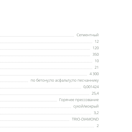
Сегментный
12
120
350
10
21
4 300
по бетону;по асфальту;по песчаннику
0,001424
25,4
Горячее прессование
сухой/мокрый
3,2
TRIO-DIAMOND
2