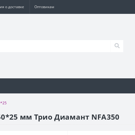
я о доставке
Оптовикам
0*25
50*25 мм Трио Диамант NFA350