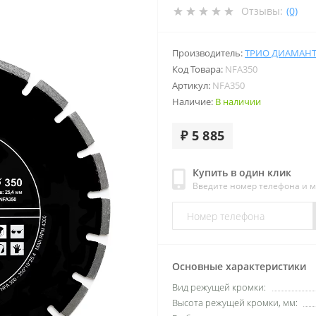
Отзывы:
(0)
Производитель:
ТРИО ДИАМАН
Код Товара:
NFA350
Артикул:
NFA350
Наличие:
В наличии
₽ 5 885
Купить в один клик
Введите номер телефона и 
Основные характеристики
Вид режущей кромки:
Высота режущей кромки, мм: