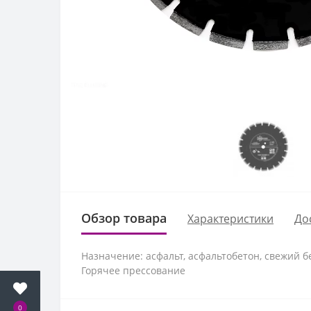
Обзор товара
Характеристики
До
Назначение: асфальт, асфальтобетон, свежий б
Горячее прессование
0