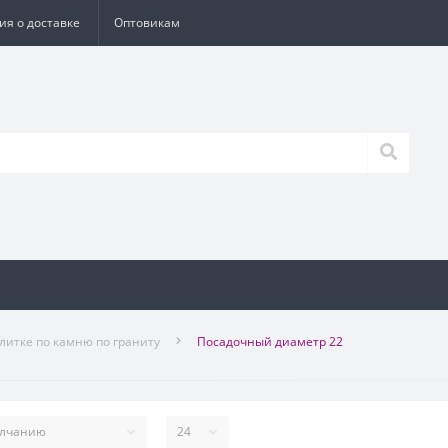
я о доставке
Оптовикам
литке по камню по граниту
Посадочный диаметр 22