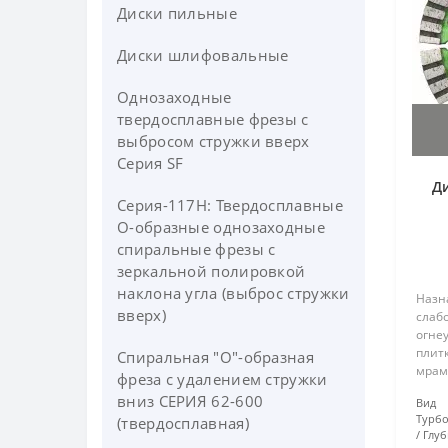
Диски пильные
Диски шлифовальные
Однозаходные
твердосплавные фрезы с
выбросом стружки вверх
Серия SF
Д
Серия-117H: Твердосплавные
О-образные однозаходные
спиральные фрезы c
зеркальной полировкой
наклона угла (выброс стружки
Назн
вверх)
слаб
огнеу
плитк
Спиральная "О"-образная
мрамо
фреза с удалением стружки
мате
вниз СЕРИЯ 62-600
Вид 
тверд
Турб
(твердосплавная)
сегм
Глуб
метод