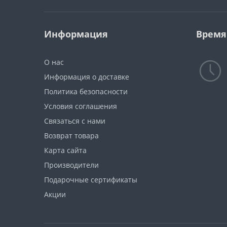
вниз СЕРИЯ 62-700
(твердосплавная)
Информация
Время
Однозаходная «О»-образная
прямая фреза СЕРИЯ 61-000
(твердосплавная)
О нас
Серия 122: Твердосплавные
Информация о доставке
двухзаходные фрезы KARCAN
Политика безопасности
Условия соглашения
Серия 13000: Спиральные
"О"-образные фрезы с
Связаться с нами
удалением стружки вверх
Возврат товара
(твердосплавные)
Карта сайта
Серия 258
Производители
TCT:Твердосплавные
Подарочные сертификаты
двухзаходные спиральные
компрессионные фрезы Z2+2
Акции
Серия Т.С.Т. 259
Двухзаходные