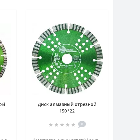
ой
Диск алмазный отрезной
150*22
0
тон,
Назначение: армированный бетон,