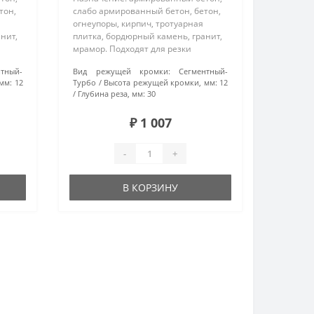
тон,
слабо армированный бетон, бетон,
огнеупоры, кирпич, тротуарная
нит,
плитка, бордюрный камень, гранит,
мрамор. Подходят для резки
материалов повышенной
нтный-
Вид режущей кромки:
Сегментный-
-
твердости. Особенности: турбо-
мм:
12
Турбо
Высота режущей кромки, мм:
12
ы
сегментные диски произведены
Глубина реза, мм:
30
методом горяч..
₽ 1 007
-
+
В КОРЗИНУ