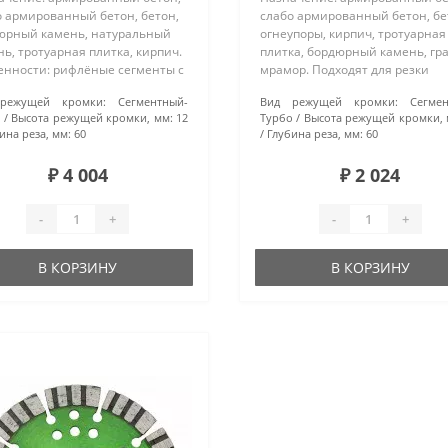
о армированный бетон, бетон,
слабо армированный бетон, бе
юрный камень, натуральный
огнеупоры, кирпич, тротуарная
ь, тротуарная плитка, кирпич.
плитка, бордюрный камень, гра
енности: рифлёные сегменты с
мрамор. Подходят для резки
иченной высотой режущей
материалов повышенной
режущей кромки:
Сегментный-
Вид режущей кромки:
Сегме
ки обеспечивают высокую
твердости. Особенности: турбо
о
Высота режущей кромки, мм:
12
Турбо
Высота режущей кромки, 
сть реза и высокий ресурс...
сегментные диски произведен
ина реза, мм:
60
Глубина реза, мм:
60
методом горяч..
₽ 4 004
₽ 2 024
-
+
-
+
В КОРЗИНУ
В КОРЗИНУ