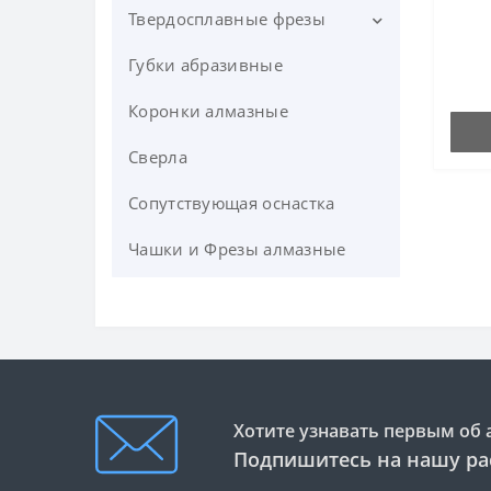
Твердосплавные фрезы
Губки абразивные
UNION TOOL .Однозаходные
твердосплавные фрезы с
Коронки алмазные
выбросом стружки вверх
Серия SF
Сверла
Короткая однозубая концевая
фреза для мягких металов
Сопутствующая оснастка
О-образная спиральная
Чашки и Фрезы алмазные
фреза (for Acrylic) СЕРИЯ 63-
500
Однозаходная «O»-образная
фреза с удалением стружки
вверх СЕРИЯ 63-700
(твердосплавная)
Хотите узнавать первым об 
Однозаходная «O»-образная
Подпишитесь на нашу ра
фреза с удалением стружки