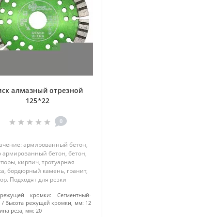
иск алмазный отрезной
125*22
0
ачение: армированный бетон,
о армированный бетон, бетон,
поры, кирпич, тротуарная
а, бордюрный камень, гранит,
р. Подходят для резки
риалов повышенной
режущей кромки:
Сегментный-
ости. Особенности: турбо-
о
Высота режущей кромки, мм:
12
ентные диски произведены
ина реза, мм:
20
ом горяч..