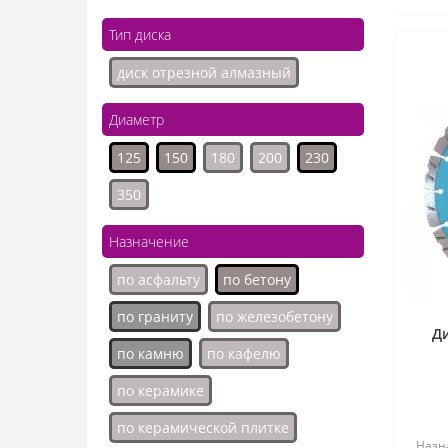
Тип диска
диск отрезной алмазный
Диаметр
125
150
180
200
230
350
Назначение
по асфальту
по бетону
по граниту
по железобетону
Д
по камню
по кафелю
по керамике
по керамической плитке
Назн