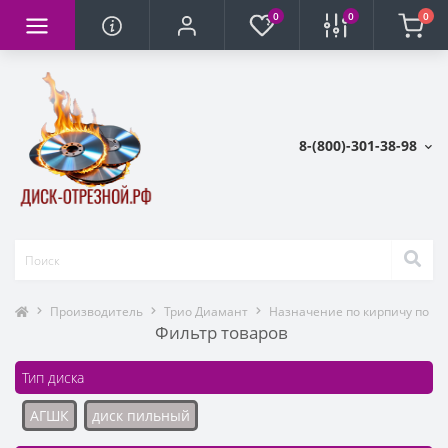
0
0
0
8-(800)-301-38-98
Производитель
Трио Диамант
Назначение по кирпичу по к
Фильтр товаров
Тип диска
АГШК
диск пильный