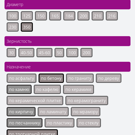
Диаметр
100
125
150
165
184
200
210
216
230
350
Зернистость
30
40-50
45-60
50
100
200
Назначение
по асфальту
по бетону
по граниту
по дереву
по камню
по кафелю
по керамике
по керамической плитке
по керамограниту
по кирпичу
по ламинату
по мрамору
по песчаннику
по пластику
по стеклу
по тротуарной плитке