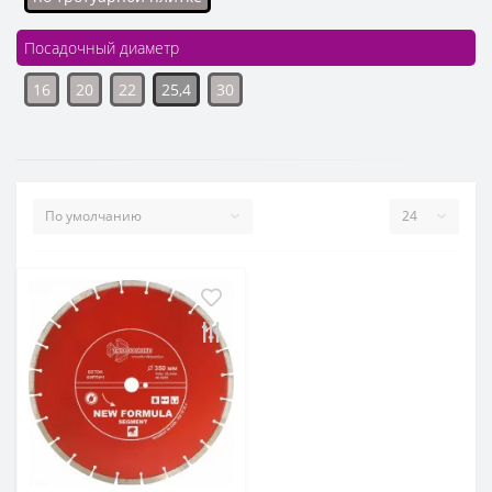
Посадочный диаметр
16
20
22
25,4
30