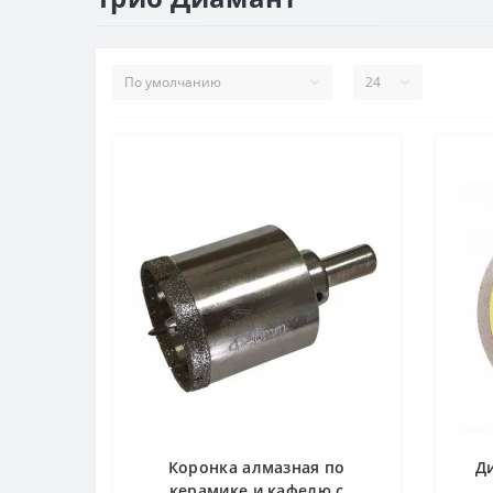
Коронка алмазная по
Д
керамике и кафелю с