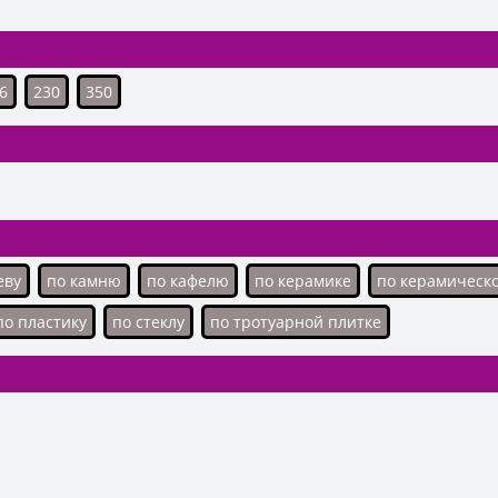
6
230
350
еву
по камню
по кафелю
по керамике
по керамическ
по пластику
по стеклу
по тротуарной плитке