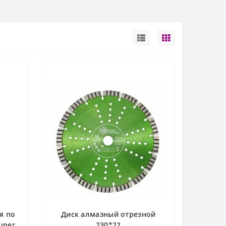
я по
Диск алмазный отрезной
uper
230*22