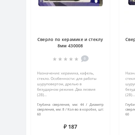
Сверло по керамике и стеклу
Све
8мм 430008
0
Назначение: керамика, кафель,
Назн
стекло. Особенности: для работы
стекл
шуруповертом, дрелью в
шуру
безударном режиме. Два лезвия
безу
(2B)...
(2B)...
Глубина сверления, мм:
44
Диаметр
Глуби
сверления, мм:
8
Кол-во в коробке, шт:
сверл
60
60
₽ 187