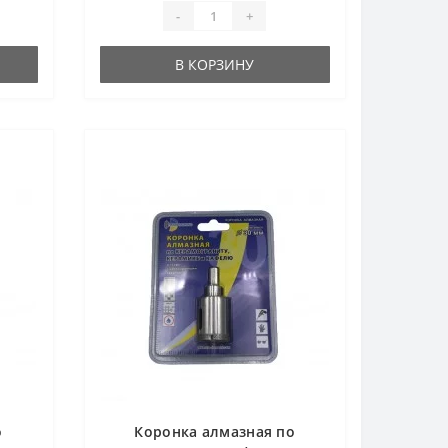
-
+
В КОРЗИНУ
о
Коронка алмазная по