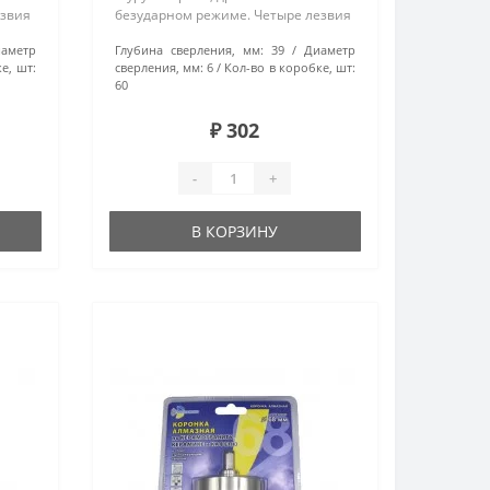
езвия
безударном режиме. Четыре лезвия
(4B)...
аметр
Глубина сверления, мм:
39
Диаметр
е, шт:
сверления, мм:
6
Кол-во в коробке, шт:
60
₽ 302
-
+
В КОРЗИНУ