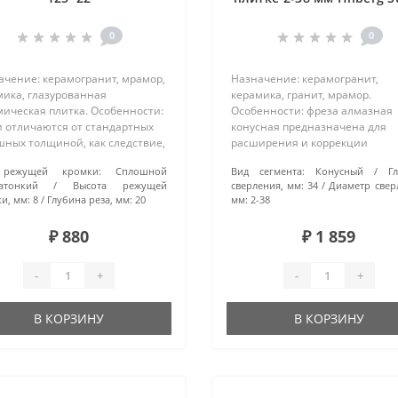
Hard М14 HH338
0
0
ачение: керамогранит, мрамор,
Назначение: керамогранит,
мика, глазурованная
керамика, гранит, мрамор.
мическая плитка. Особенности:
Особенности: фреза алмазная
и отличаются от стандартных
конусная предназначена для
шных толщиной, как следствие,
расширения и коррекции
т более гладкий рез. Прорези
отверстий, а также доработки
режущей кромки:
Сплошной
Вид сегмента:
Конусный
Г
ле диска создают
граней и углов плитки с помо
атонкий
Высота режущей
сверления, мм:
34
Диаметр свер
лнительное охлаждение, что
УШМ. Технология производства
и, мм:
8
Глубина реза, мм:
20
мм:
2-38
..
вакуумная пайка..
₽ 880
₽ 1 859
-
+
-
+
В КОРЗИНУ
В КОРЗИНУ