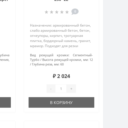
0
Назначение: армированный бетон,
слабо армированный бетон, бетон,
огнеупоры, кирпич, тротуарная
плитка, бордюрный камень, гранит,
мрамор. Подходят для резки
материалов повышенной
лубина
Вид режущей кромки:
Сегментный-
щью
твердости. Особенности: турбо-
ления,
Турбо
Высота режущей кромки, мм:
12
:
сегментные диски произведены
Глубина реза, мм:
60
методом горяч..
₽ 2 024
-
+
В КОРЗИНУ