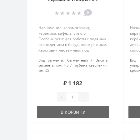
центрирующим сверлом
40мм 400040
0
Назначение: керамогранит,
Назн
керамика, кафель, стекло.
кера
Особенности: для работы с водяным
кера
охлаждением в безударном режиме.
диск
Хвостовик несъёмный, под
спло
зажимной патрон. Технология
имею
Вид сегмента:
Сегментный
Высота
Вид 
производства: вакуумная пайка..
на те
сегмента, мм:
4,5
Глубина сверления,
ультр
допо
мм:
35
кромк
позво
₽ 1 182
-
+
В КОРЗИНУ