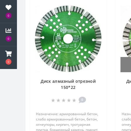
0
0
0
Диск алмазный отрезной
Д
150*22
0
Назначение: армированный бетон,
Назн
слабо армированный бетон, бетон,
слаб
огнеупоры, кирпич, тротуарная
огнеу
плитка, бордюрный камень, гранит,
плитк