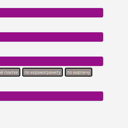
ой плитке
по керамограниту
по кирпичу