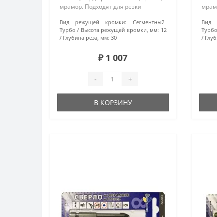
мрамор. Подходят для резки
мрамо
материалов повышенной
мате
Вид режущей кромки:
Сегментный-
Вид 
твердости. Особенности: турбо-
тверд
Турбо
Высота режущей кромки, мм:
12
Турб
сегментные диски произведены
сегм
Глубина реза, мм:
30
Глуб
методом горяч..
метод
₽ 1 007
-
+
В КОРЗИНУ