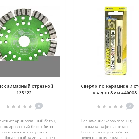
иск алмазный отрезной
Сверло по керамике и ст
125*22
квадро 8мм 440008
0
0
ачение: армированный бетон,
Назначение: керамогранит,
о армированный бетон, бетон,
керамика, кафель, стекло.
поры, кирпич, тротуарная
Особенности: для работы
а, бордюрный камень, гранит,
шуруповертом, дрелью в