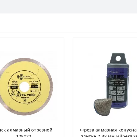
иск алмазный отрезной
Фреза алмазная конусна
125*22
плитке 2-38 мм Hilberg S