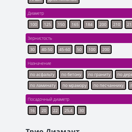
Диаметр
100
125
150
165
184
200
210
21
Зернистость
30
40-50
45-60
50
100
200
Назначение
по асфальту
по бетону
по граниту
по дер
по ламинату
по мрамору
по песчаннику
Посадочный диаметр
16
20
22
25,4
30
Трио Диамант