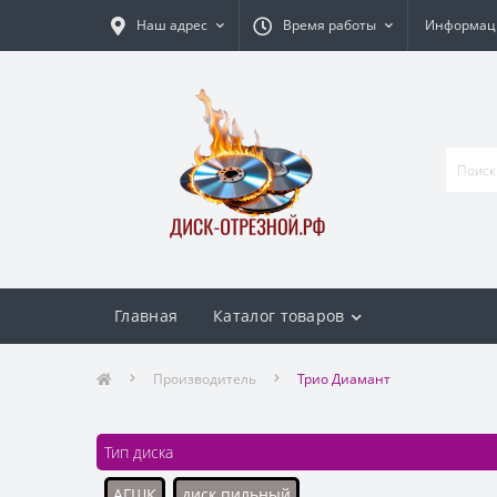
Наш адрес
Время работы
Информаци
Главная
Каталог товаров
Производитель
Трио Диамант
Тип диска
АГШК
диск пильный