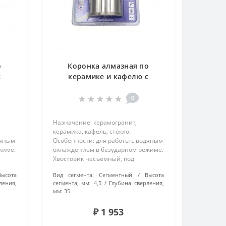
о
Коронка алмазная по
с
керамике и кафелю с
ом
центрирующим сверлом
68мм 400068
0
Назначение: керамогранит,
керамика, кафель, стекло.
дяным
Особенности: для работы с водяным
жиме.
охлаждением в безударном режиме.
Хвостовик несъёмный, под
зажимной патрон. Технология
Высота
Вид сегмента:
Сегментный
Высота
..
производства: вакуумная пайка..
ления,
сегмента, мм:
4,5
Глубина сверления,
мм:
35
₽ 1 953