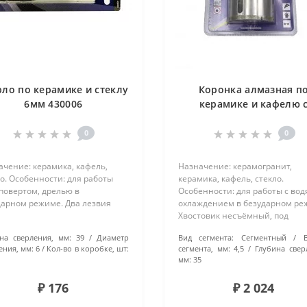
рло по керамике и стеклу
Коронка алмазная п
6мм 430006
керамике и кафелю 
центрирующим сверл
70мм 400070
0
0
ачение: керамика, кафель,
Назначение: керамогранит,
о. Особенности: для работы
керамика, кафель, стекло.
повертом, дрелью в
Особенности: для работы с во
дарном режиме. Два лезвия
охлаждением в безударном ре
Хвостовик несъёмный, под
зажимной патрон. Технология
на сверления, мм:
39
Диаметр
Вид сегмента:
Сегментный
производства: вакуумная пайка
ения, мм:
6
Кол-во в коробке, шт:
сегмента, мм:
4,5
Глубина свер
мм:
35
₽ 176
₽ 2 024