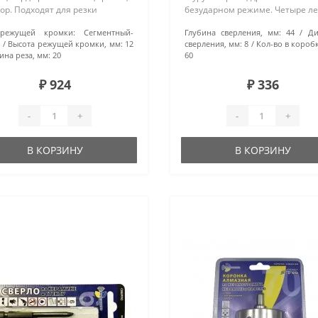
р. Подходят для резки
безударном режиме. Четыре л
риалов повышенной
(4B)...
режущей кромки:
Сегментный-
Глубина сверления, мм:
44
Ди
ости. Особенности: турбо-
о
Высота режущей кромки, мм:
12
сверления, мм:
8
Кол-во в коробк
ентные диски произведены
ина реза, мм:
20
60
ом горяч..
₽ 924
₽ 336
-
+
-
+
В КОРЗИНУ
В КОРЗИНУ